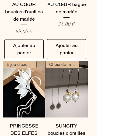
AU CŒUR
AU CŒUR bague
boucles d'oreilles
de mariée
de mariée
Prix
35,00 €
Prix
89,00 €
Ajouter au
Ajouter au
panier
panier
Bijou d'exception
Choix de mariée
PRINCESSE
SUNCITY
DES ELFES
boucles d'oreilles