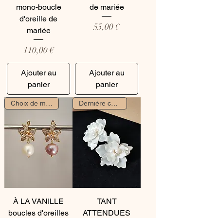
mono-boucle
de mariée
d'oreille de
Prix
55,00 €
mariée
Prix
110,00 €
Ajouter au
Ajouter au
panier
panier
Choix de mariée
Dernière chance
À LA VANILLE
TANT
boucles d'oreilles
ATTENDUES