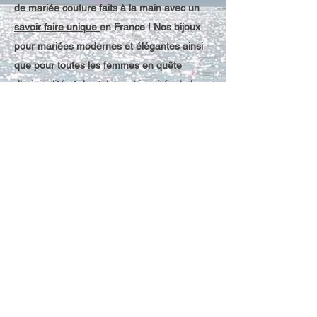
de mariée couture faits à la main avec un
savoir faire unique
en France !
Nos bijoux
pour mariées modernes et élégantes ainsi
que pour toutes les femmes en quête
d'originalité et du style sont inspirés de la
nature méditerranéenne. Ils vont sublimer
vos instants les plus précieux ! Découvrez
en davantage et n’hésiter
pas
à
nous
contacter pour toute personnalisation
souhaitée !
Vous trouverez ici :
Bijoux de mariée faits main
et sur mesure
Boucles d'oreilles de mariée
Boucles d'oreilles XXL
Boucles d'oreilles avec fleurs
Bijoux en perles naturelles
Colliers de mariée, colliers de dos