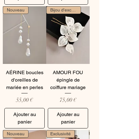
Nouveau
Bijou d'exception
AÉRINE boucles
AMOUR FOU
d'oreilles de
épingle de
mariée en perles
coiffure mariage
Prix
Prix
55,00 €
75,00 €
Ajouter au
Ajouter au
panier
panier
Nouveau
Exclusivité