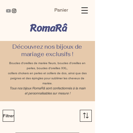
Panier
RomaRâ
Découvrez
nos bijoux de
mariage exclusifs !
Boucles d'oreilles de mariée fleurs, boucles d'oreilles en
perles, boucles d'oreilles XXL,
colliers chokers en perles et colliers de dos, ainsi que des
peignes et des épingles pour sublimer les cheveux de
mariée.
Tous nos bijoux RomaRâ sont confectionnés à la main
et personnalisables sur mesure !
Filtrer