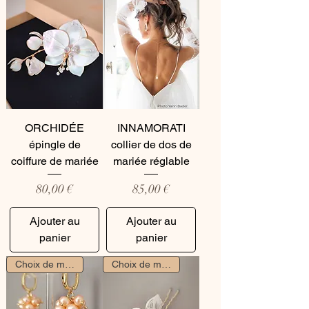
ORCHIDÉE
INNAMORATI
épingle de
collier de dos de
coiffure de mariée
mariée réglable
Prix
Prix
80,00 €
85,00 €
Ajouter au
Ajouter au
panier
panier
Choix de mariée
Choix de mariée