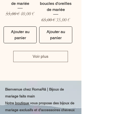
de mariée
boucles d'oreilles
de mariée
Prix original
Prix promotionnel
55,00 €
40,00 €
Prix original
Prix promotionnel
65,00 €
35,00 €
Ajouter au
Ajouter au
panier
panier
Voir plus
Bienvenue chez RomaRâ | Bijoux de
mariage faits main
Notre
boutique
vous propose des bijoux de
mariage exclusifs et d'accessoires cheveux