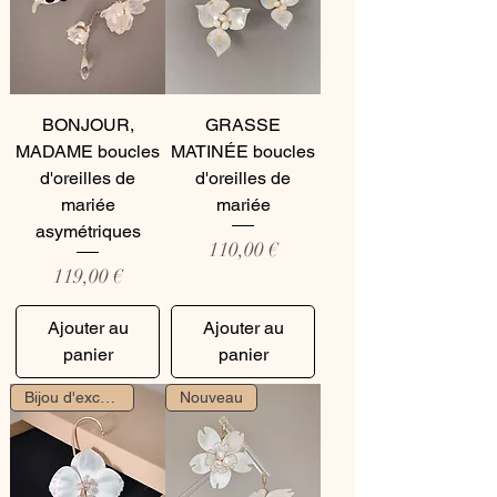
BONJOUR,
GRASSE
MADAME boucles
MATINÉE boucles
d'oreilles de
d'oreilles de
mariée
mariée
asymétriques
Prix
110,00 €
Prix
119,00 €
Ajouter au
Ajouter au
panier
panier
Bijou d'exception
Nouveau