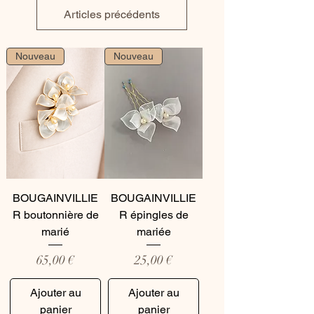
Articles précédents
Nouveau
Nouveau
BOUGAINVILLIE
BOUGAINVILLIE
R boutonnière de
R épingles de
marié
mariée
Prix
Prix
65,00 €
25,00 €
Ajouter au
Ajouter au
panier
panier