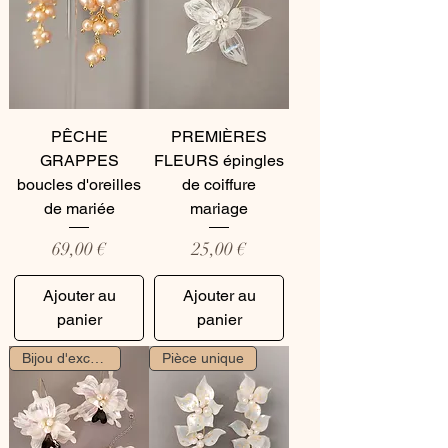
PÊCHE
PREMIÈRES
GRAPPES
FLEURS épingles
boucles d'oreilles
de coiffure
de mariée
mariage
Prix
Prix
69,00 €
25,00 €
Ajouter au
Ajouter au
panier
panier
Bijou d'exception
Pièce unique